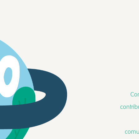
Co
contri
comun