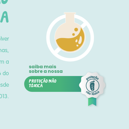
ca
lver
mas,
om a
6 do
Proteção não
esde
tóxica
013.