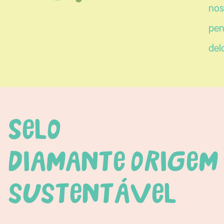
nos
pen
del
Selo
Diamante Origem
sustentável