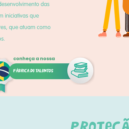
 desenvolvimento das
 iniciativas que
res, que atuam como
os.
fábrica de talentos
Proteç